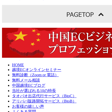
HOME
越境ECオンラインセミナー
無料診断（Zoom or 電話）
無料メール相談
中国越境ECブログ
当社が選ばれる10の特長
タオバオ出店代行サービス（BtoC）
アリババ販路開拓サービス（BtoB）
お客様の嬉しい声
よくある質問