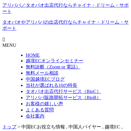
アリババ／タオバオ出店代⾏ならチャイナ・ドリーム・サポ
ート
タオバオやアリババの出店代行なら
チャイナ・ドリーム・サ
ポート
MENU
HOME
越境ECオンラインセミナー
無料診断（Zoom or 電話）
無料メール相談
中国越境ECブログ
当社が選ばれる10の特長
タオバオ出店代行サービス（BtoC）
アリババ販路開拓サービス（BtoB）
お客様の嬉しい声
よくある質問
会社案内
トップ
> 中国ECお役立ち情報 , 中国人バイヤー , 越境EC ,