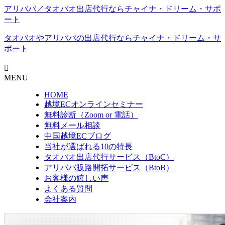
アリババ／タオバオ出店代⾏ならチャイナ・ドリーム・サポ
ート
タオバオやアリババの出店代行なら
チャイナ・ドリーム・サ
ポート
MENU
HOME
越境ECオンラインセミナー
無料診断（Zoom or 電話）
無料メール相談
中国越境ECブログ
当社が選ばれる10の特長
タオバオ出店代行サービス（BtoC）
アリババ販路開拓サービス（BtoB）
お客様の嬉しい声
よくある質問
会社案内