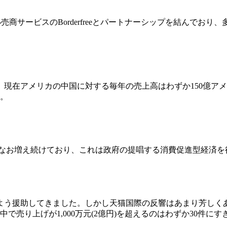
、小売商サービスのBorderfreeとパートナーシップを結ん
在アメリカの中国に対する毎年の売上高はわずか150億アメリカド
す。
今なお増え続けており、これは政府の提唱する消費促進型経済
よう援助してきました。しかし天猫国際の反響はあまり芳しくあり
で売り上げが1,000万元(2億円)を超えるのはわずか30件にす