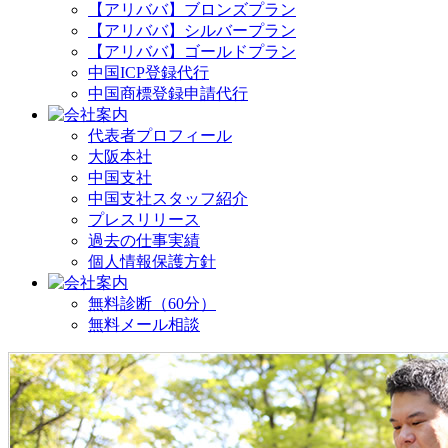
【アリババ】ブロンズプラン
【アリババ】シルバープラン
【アリババ】ゴールドプラン
中国ICP登録代行
中国商標登録申請代行
代表者プロフィール
大阪本社
中国支社
中国支社スタッフ紹介
プレスリリース
過去の仕事実績
個人情報保護方針
無料診断（60分）
無料メール相談