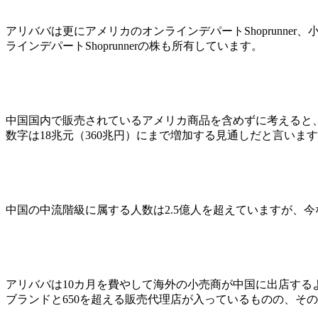
アリババは更にアメリカのオンラインデパートShoprunner
ラインデパートShoprunnerの株も所有しています。
中国国内で販売されているアメリカ商品を含めずに考えると、現
数字は18兆元（360兆円）にまで増加する見通しだと言いま
中国の中流階級に属する人数は2.5億人を超えていますが、
アリババは10カ月を費やして海外の小売商が中国に出店する
ブランドと650を超える販売代理店が入っているものの、その中