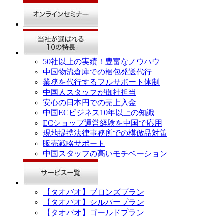
50社以上の実績！豊富なノウハウ
中国物流倉庫での梱包発送代行
業務を代行するフルサポート体制
中国人スタッフが御社担当
安心の日本円での売上入金
中国ECビジネス10年以上の知識
ECショップ運営経験を中国で応用
現地提携法律事務所での模倣品対策
販売戦略サポート
中国スタッフの高いモチベーション
【タオバオ】ブロンズプラン
【タオバオ】シルバープラン
【タオバオ】ゴールドプラン