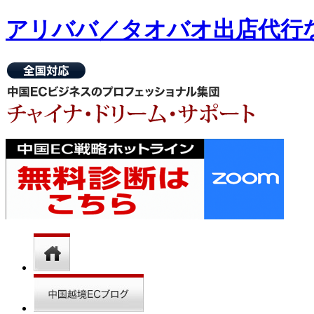
アリババ／タオバオ出店代⾏