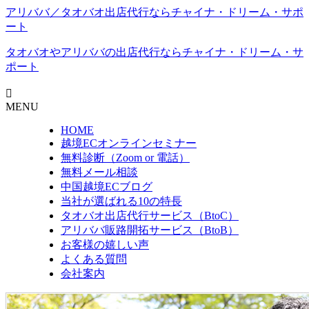
アリババ／タオバオ出店代⾏ならチャイナ・ドリーム・サポ
ート
タオバオやアリババの出店代行なら
チャイナ・ドリーム・サ
ポート
MENU
HOME
越境ECオンラインセミナー
無料診断（Zoom or 電話）
無料メール相談
中国越境ECブログ
当社が選ばれる10の特長
タオバオ出店代行サービス（BtoC）
アリババ販路開拓サービス（BtoB）
お客様の嬉しい声
よくある質問
会社案内