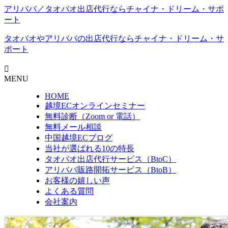
アリババ／タオバオ出店代⾏ならチャイナ・ドリーム・サポ
ート
タオバオやアリババの出店代行なら
チャイナ・ドリーム・サ
ポート
MENU
HOME
越境ECオンラインセミナー
無料診断（Zoom or 電話）
無料メール相談
中国越境ECブログ
当社が選ばれる10の特長
タオバオ出店代行サービス（BtoC）
アリババ販路開拓サービス（BtoB）
お客様の嬉しい声
よくある質問
会社案内