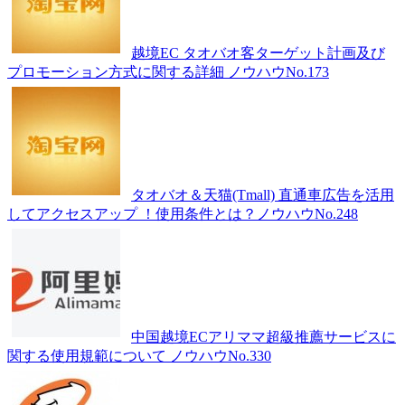
越境EC タオバオ客ターゲット計画及び
プロモーション方式に関する詳細 ノウハウNo.173
タオバオ＆天猫(Tmall) 直通車広告を活用
してアクセスアップ ！使用条件とは？ノウハウNo.248
中国越境ECアリママ超級推薦サービスに
関する使用規範について ノウハウNo.330