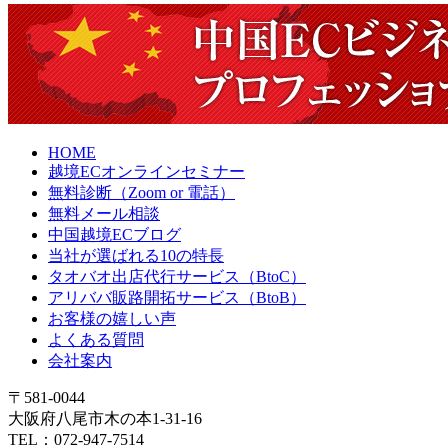
HOME
越境ECオンラインセミナー
無料診断（Zoom or 電話）
無料メール相談
中国越境ECブログ
当社が選ばれる10の特長
タオバオ出店代行サービス（BtoC）
アリババ販路開拓サービス（BtoB）
お客様の嬉しい声
よくある質問
会社案内
〒581-0044
大阪府八尾市木の本1-31-16
TEL：072-947-7514