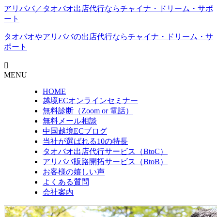
アリババ／タオバオ出店代⾏ならチャイナ・ドリーム・サポ
ート
タオバオやアリババの出店代行なら
チャイナ・ドリーム・サ
ポート
MENU
HOME
越境ECオンラインセミナー
無料診断（Zoom or 電話）
無料メール相談
中国越境ECブログ
当社が選ばれる10の特長
タオバオ出店代行サービス（BtoC）
アリババ販路開拓サービス（BtoB）
お客様の嬉しい声
よくある質問
会社案内