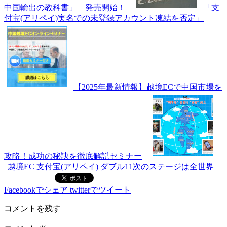
中国輸出の教科書」 発売開始！
「支
付宝(アリペイ)実名での未登録アカウント凍結を否定」
【2025年最新情報】越境ECで中国市場を
攻略！成功の秘訣を徹底解説セミナー
越境EC 支付宝(アリペイ) ダブル11次のステージは全世界
Facebookでシェア
twitterでツイート
コメントを残す