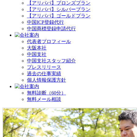
【アリババ】ブロンズプラン
【アリババ】シルバープラン
【アリババ】ゴールドプラン
中国ICP登録代行
中国商標登録申請代行
代表者プロフィール
大阪本社
中国支社
中国支社スタッフ紹介
プレスリリース
過去の仕事実績
個人情報保護方針
無料診断（60分）
無料メール相談