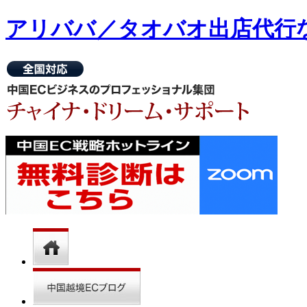
アリババ／タオバオ出店代⾏