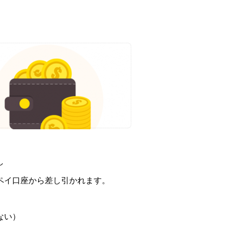
し
ペイ口座から差し引かれます。
ない）