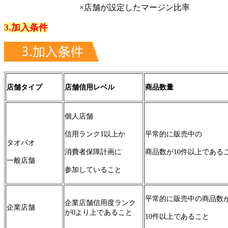
×店舗が設定したマージン比率
3.加入条件
店舗タイプ
店舗信用
レベル
商品数量
個人店舗
信用ランク1以上か
平常的に販売中の
タオバオ
消費者保障計画に
商品数が10件以上である
一般店舗
参加していること
平常的に販売中の商品数
企業店舗信用度ランク
企業店舗
が0より上であること
10件以上であること