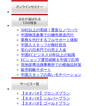
50社以上の実績！豊富なノウハウ
中国物流倉庫での梱包発送代行
業務を代行するフルサポート体制
中国人スタッフが御社担当
安心の日本円での売上入金
中国ECビジネス10年以上の知識
ECショップ運営経験を中国で応用
現地提携法律事務所での模倣品対策
販売戦略サポート
中国スタッフの高いモチベーション
【タオバオ】ブロンズプラン
【タオバオ】シルバープラン
【タオバオ】ゴールドプラン