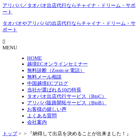
アリババ／タオバオ出店代⾏ならチャイナ・ドリーム・サポ
ート
タオバオやアリババの出店代行なら
チャイナ・ドリーム・サ
ポート
MENU
HOME
越境ECオンラインセミナー
無料診断（Zoom or 電話）
無料メール相談
中国越境ECブログ
当社が選ばれる10の特長
タオバオ出店代行サービス（BtoC）
アリババ販路開拓サービス（BtoB）
お客様の嬉しい声
よくある質問
会社案内
トップ
>
> 『納得して出店を決めることが出来ました！』