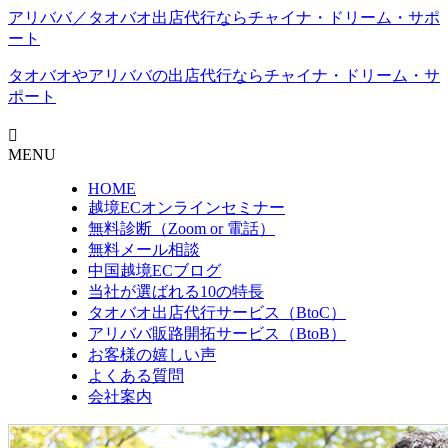
アリババ／タオバオ出店代⾏ならチャイナ・ドリーム・サポ
ート
タオバオやアリババの出店代行なら
チャイナ・ドリーム・サ
ポート
MENU
HOME
越境ECオンラインセミナー
無料診断（Zoom or 電話）
無料メール相談
中国越境ECブログ
当社が選ばれる10の特長
タオバオ出店代行サービス（BtoC）
アリババ販路開拓サービス（BtoB）
お客様の嬉しい声
よくある質問
会社案内