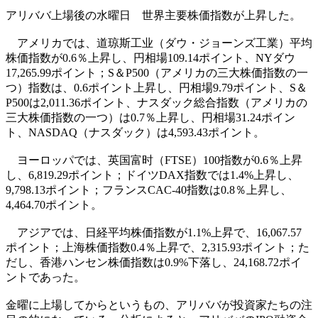
アリババ上場後の水曜日 世界主要株価指数が上昇した。
アメリカでは、道琼斯工业（ダウ・ジョーンズ工業）平均
株価指数が0.6％上昇し、円相場109.14ポイント、NYダウ
17,265.99ポイント；S＆P500（アメリカの三大株価指数の一
つ）指数は、0.6ポイント上昇し、円相場9.79ポイント、S＆
P500は2,011.36ポイント、ナスダック総合指数（アメリカの
三大株価指数の一つ）は0.7％上昇し、円相場31.24ポイン
ト、NASDAQ（ナスダック）は4,593.43ポイント。
ヨーロッパでは、英国富时（FTSE）100指数が0.6％上昇
し、6,819.29ポイント；ドイツDAX指数では1.4%上昇し、
9,798.13ポイント；フランスCAC-40指数は0.8％上昇し、
4,464.70ポイント。
アジアでは、日経平均株価指数が1.1%上昇で、16,067.57
ポイント；上海株価指数0.4％上昇で、2,315.93ポイント；た
だし、香港ハンセン株価指数は0.9%下落し、24,168.72ポイ
ントであった。
金曜に上場してからというもの、アリババが投資家たちの注