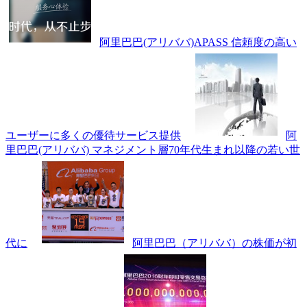
阿里巴巴(アリババ)APASS 信頼度の高い
ユーザーに多くの優待サービス提供
阿
里巴巴(アリババ) マネジメント層70年代生まれ以降の若い世
代に
阿里巴巴（アリババ）の株価が初