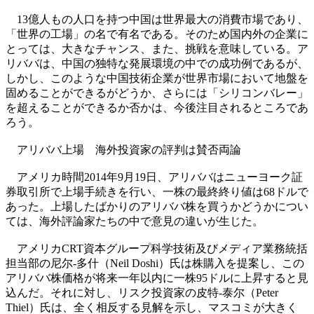
13億人もの人口を持つ中国は世界最大の消費市場であり、
「世界の工場」の名で有名である。そのため国内外の企業に
とっては、大きなチャンス、また、挑戦を意味している。ア
リババは、中国の独特な発展環境の中での成功例であるが、
しかし、このような中国技術企業が世界市場において地盤を
固めることができるがどうか、さらには「シリコンバレー」
を超えることができるか否かは、今後注目されるところであ
ろう。
アリババ上場 海外投資家の評判は賛否両論
アメリカ時間2014年9月19日、アリババはニューヨーク証
券取引所で上場手続きを行い、一株の最終終り値は68ドルで
あった。上場したばかりのアリババ株を買うかどうかについ
ては、海外評論家たちの中で意見の違いが生じた。
アメリカCRT資本グループ科学技術及びメディア業務統括
担当部の尼尔-多什（Neil Doshi）氏は株購入を提案し、この
アリババ株価格が将来一年以内に一株95ドルに上昇すると見
込んだ。それに対し、リスク投資家の皮特-泰尔（Peter
Thiel）氏は、全く相反する見解を示し、マスコミが大きく