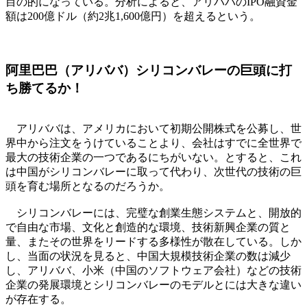
目の的になっている。分析によると、アリババのIPO融資金
額は200億ドル（約2兆1,600億円）を超えるという。
阿里巴巴（アリババ）シリコンバレーの巨頭に打
ち勝てるか！
アリババは、アメリカにおいて初期公開株式を公募し、世
界中から注文をうけていることより、会社はすでに全世界で
最大の技術企業の一つであるにちがいない。とすると、これ
は中国がシリコンバレーに取って代わり、次世代の技術の巨
頭を育む場所となるのだろうか。
シリコンバレーには、完璧な創業生態システムと、開放的
で自由な市場、文化と創造的な環境、技術新興企業の質と
量、またその世界をリードする多様性が散在している。しか
し、当面の状況を見ると、中国大規模技術企業の数は減少
し、アリババ、小米（中国のソフトウェア会社）などの技術
企業の発展環境とシリコンバレーのモデルとには大きな違い
が存在する。