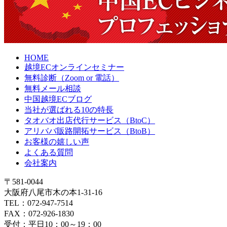
HOME
越境ECオンラインセミナー
無料診断（Zoom or 電話）
無料メール相談
中国越境ECブログ
当社が選ばれる10の特長
タオバオ出店代行サービス（BtoC）
アリババ販路開拓サービス（BtoB）
お客様の嬉しい声
よくある質問
会社案内
〒581-0044
大阪府八尾市木の本1-31-16
TEL：072-947-7514
FAX：072-926-1830
受付：平日10：00～19：00