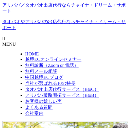
アリババ／タオバオ出店代⾏ならチャイナ・ドリーム・サポ
ート
タオバオやアリババの出店代行なら
チャイナ・ドリーム・サ
ポート
MENU
HOME
越境ECオンラインセミナー
無料診断（Zoom or 電話）
無料メール相談
中国越境ECブログ
当社が選ばれる10の特長
タオバオ出店代行サービス（BtoC）
アリババ販路開拓サービス（BtoB）
お客様の嬉しい声
よくある質問
会社案内