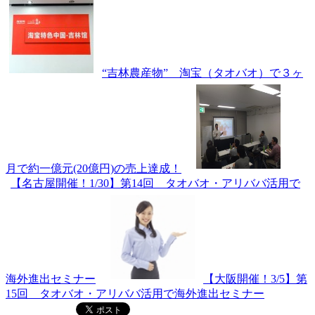
“吉林農産物” 淘宝（タオバオ）で３ヶ
月で約一億元(20億円)の売上達成！
【名古屋開催！1/30】第14回 タオバオ・アリババ活用で
海外進出セミナー
【大阪開催！3/5】第
15回 タオバオ・アリババ活用で海外進出セミナー