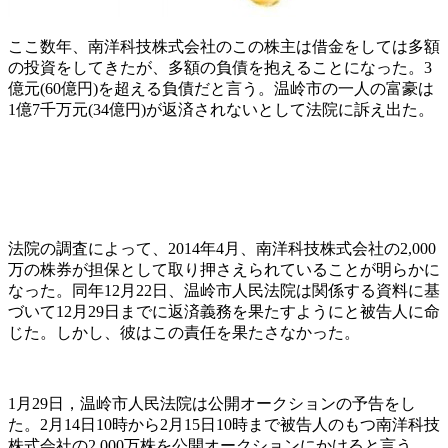
ここ数年、南洋科技株式会社のこの株主は借金をしては多額
の投資をしてきたが、多額の負債を抱えることになった。3
億元(60億円)を超える負債だと言う。温岭市の一人の富豪は
1億7千万元(34億円)が返済されないとして法院に訴え出た。
法院の調査によって、2014年4月、南洋科技株式会社の2,000
万の株券が担保として取り押さえられていることが明らかに
なった。同年12月22日、温岭市人民法院は関係する資料に基
づいて12月29日までに返済義務を果たすようにと被告人に命
じた。しかし、彼はこの責任を果たさなかった。
1月29日，温岭市人民法院は公開オークションの予告をし
た。2月14日10時から2月15日10時まで被告人のもつ南洋科技
株式会社の2,000万株を公開オークションにかけると言う。