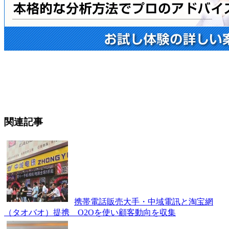
関連記事
携帯電話販売大手・中域電訊と淘宝網
（タオバオ）提携 O2Oを使い顧客動向を収集