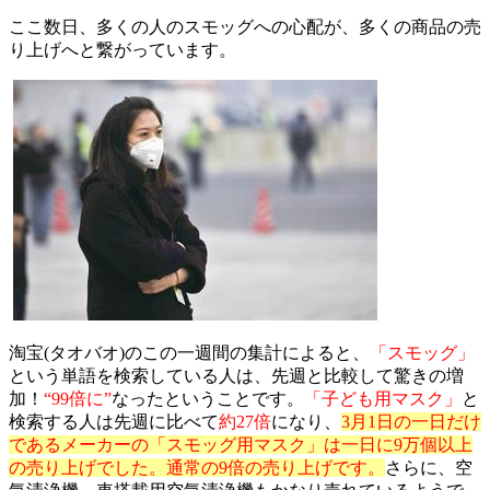
ここ数日、多くの人のスモッグへの心配が、多くの商品の売
り上げへと繋がっています。
淘宝(タオバオ)のこの一週間の集計によると、
「スモッグ」
という単語を検索している人は、先週と比較して驚きの増
加！
“99倍に”
なったということです。
「子ども用マスク」
と
検索する人は先週に比べて
約27倍
になり、
3月1日の一日だけ
であるメーカーの「スモッグ用マスク」は一日に9万個以上
の売り上げでした。通常の9倍の売り上げです。
さらに、空