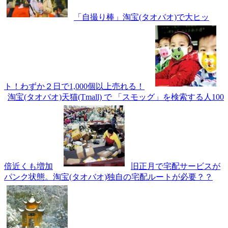
「自撮り棒」淘宝(タオバオ)で大ヒッ
ト！わずか２日で1,000個以上売れる！
淘宝(タオバオ)天猫(Tmall) で 「スモッグ」を検索する人100
倍近くも増加
旧正月で宅配サービスが
パンク状態。淘宝(タオバオ)独自の宅配ルートが必要？？