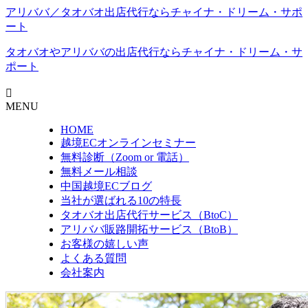
アリババ／タオバオ出店代⾏ならチャイナ・ドリーム・サポ
ート
タオバオやアリババの出店代行なら
チャイナ・ドリーム・サ
ポート
MENU
HOME
越境ECオンラインセミナー
無料診断（Zoom or 電話）
無料メール相談
中国越境ECブログ
当社が選ばれる10の特長
タオバオ出店代行サービス（BtoC）
アリババ販路開拓サービス（BtoB）
お客様の嬉しい声
よくある質問
会社案内