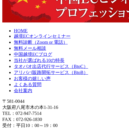
HOME
越境ECオンラインセミナー
無料診断（Zoom or 電話）
無料メール相談
中国越境ECブログ
当社が選ばれる10の特長
タオバオ出店代行サービス（BtoC）
アリババ販路開拓サービス（BtoB）
お客様の嬉しい声
よくある質問
会社案内
〒581-0044
大阪府八尾市木の本1-31-16
TEL：072-947-7514
FAX：072-926-1830
受付：平日10：00～19：00