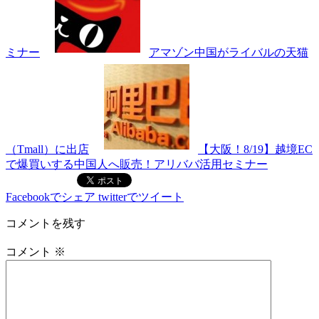
ミナー
アマゾン中国がライバルの天猫
（Tmall）に出店
【大阪！8/19】越境EC
で爆買いする中国人へ販売！アリババ活用セミナー
Facebookでシェア
twitterでツイート
コメントを残す
コメント
※