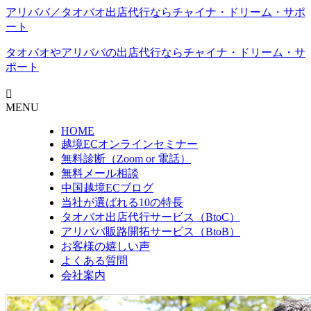
アリババ／タオバオ出店代⾏ならチャイナ・ドリーム・サポ
ート
タオバオやアリババの出店代行なら
チャイナ・ドリーム・サ
ポート
MENU
HOME
越境ECオンラインセミナー
無料診断（Zoom or 電話）
無料メール相談
中国越境ECブログ
当社が選ばれる10の特長
タオバオ出店代行サービス（BtoC）
アリババ販路開拓サービス（BtoB）
お客様の嬉しい声
よくある質問
会社案内