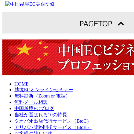
HOME
越境ECオンラインセミナー
無料診断（Zoom or 電話）
無料メール相談
中国越境ECブログ
当社が選ばれる10の特長
タオバオ出店代行サービス（BtoC）
アリババ販路開拓サービス（BtoB）
お客様の嬉しい声