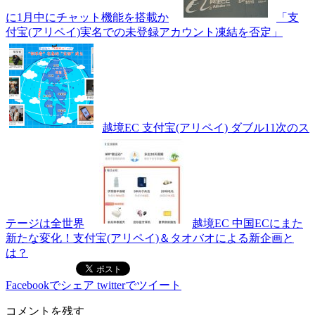
に1月中にチャット機能を搭載か
「支
付宝(アリペイ)実名での未登録アカウント凍結を否定」
越境EC 支付宝(アリペイ) ダブル11次のス
テージは全世界
越境EC 中国ECにまた
新たな変化！支付宝(アリペイ)＆タオバオによる新企画と
は？
Facebookでシェア
twitterでツイート
コメントを残す