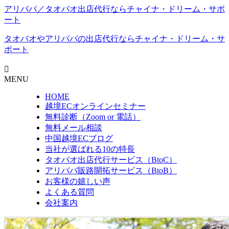
アリババ／タオバオ出店代⾏ならチャイナ・ドリーム・サポ
ート
タオバオやアリババの出店代行なら
チャイナ・ドリーム・サ
ポート
MENU
HOME
越境ECオンラインセミナー
無料診断（Zoom or 電話）
無料メール相談
中国越境ECブログ
当社が選ばれる10の特長
タオバオ出店代行サービス（BtoC）
アリババ販路開拓サービス（BtoB）
お客様の嬉しい声
よくある質問
会社案内