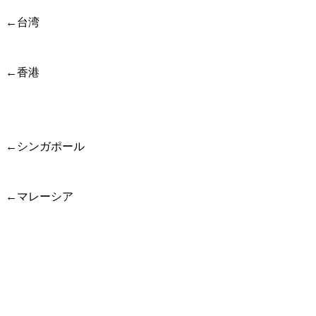
←台湾
←香港
←シンガポール
←マレーシア