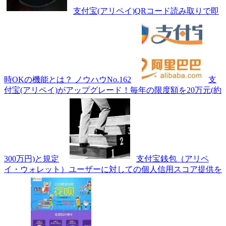
支付宝(アリペイ)QRコード読み取りで即
時OKの機能とは？ ノウハウNo.162
支
付宝(アリペイ)がアップグレード！毎年の限度額を20万元(約
300万円)と規定
支付宝銭包（アリペ
イ・ウォレット）ユーザーに対しての個人信用スコア提供を