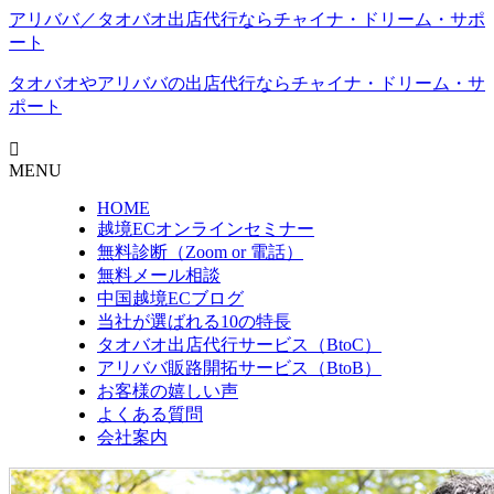
アリババ／タオバオ出店代⾏ならチャイナ・ドリーム・サポ
ート
タオバオやアリババの出店代行なら
チャイナ・ドリーム・サ
ポート
MENU
HOME
越境ECオンラインセミナー
無料診断（Zoom or 電話）
無料メール相談
中国越境ECブログ
当社が選ばれる10の特長
タオバオ出店代行サービス（BtoC）
アリババ販路開拓サービス（BtoB）
お客様の嬉しい声
よくある質問
会社案内