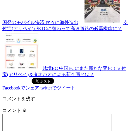
国発のモバイル決済 次々に海外進出
支
付宝(アリペイ)がETCに替わって高速道路の必需機能に？
越境EC 中国ECにまた新たな変化！支付
宝(アリペイ)＆タオバオによる新企画とは？
Facebookでシェア
twitterでツイート
コメントを残す
コメント
※