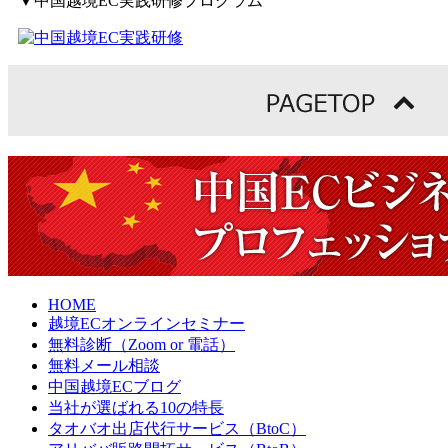
▼中国越境EC実践研修プログラム
HOME
越境ECオンラインセミナー
無料診断（Zoom or 電話）
無料メール相談
中国越境ECブログ
当社が選ばれる10の特長
タオバオ出店代行サービス（BtoC）