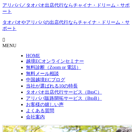
アリババ／タオバオ出店代⾏ならチャイナ・ドリーム・サポ
ート
タオバオやアリババの出店代行なら
チャイナ・ドリーム・サ
ポート
MENU
HOME
越境ECオンラインセミナー
無料診断（Zoom or 電話）
無料メール相談
中国越境ECブログ
当社が選ばれる10の特長
タオバオ出店代行サービス（BtoC）
アリババ販路開拓サービス（BtoB）
お客様の嬉しい声
よくある質問
会社案内