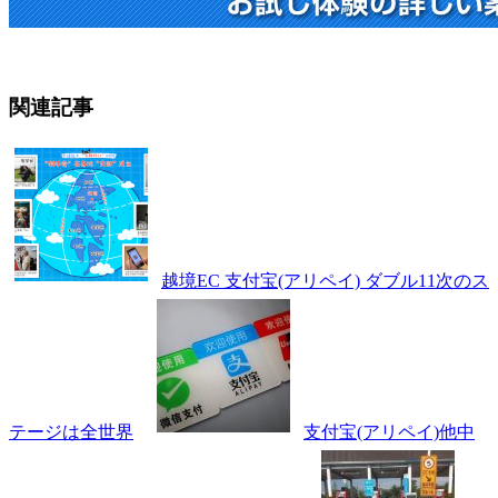
関連記事
越境EC 支付宝(アリペイ) ダブル11次のス
テージは全世界
支付宝(アリペイ)他中