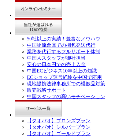
50社以上の実績！豊富なノウハウ
中国物流倉庫での梱包発送代行
業務を代行するフルサポート体制
中国人スタッフが御社担当
安心の日本円での売上入金
中国ECビジネス10年以上の知識
ECショップ運営経験を中国で応用
現地提携法律事務所での模倣品対策
販売戦略サポート
中国スタッフの高いモチベーション
【タオバオ】ブロンズプラン
【タオバオ】シルバープラン
【タオバオ】ゴールドプラン