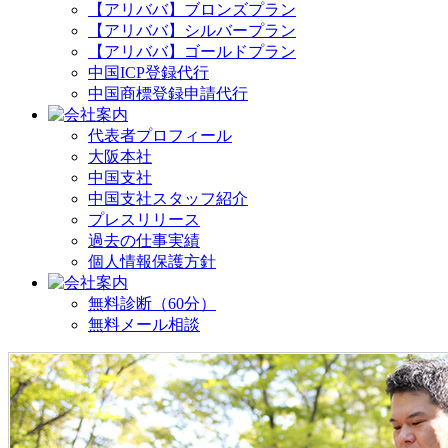
【アリババ】ブロンズプラン
【アリババ】シルバープラン
【アリババ】ゴールドプラン
中国ICP登録代行
中国商標登録申請代行
代表者プロフィール
大阪本社
中国支社
中国支社スタッフ紹介
プレスリリース
過去の仕事実績
個人情報保護方針
無料診断（60分）
無料メール相談