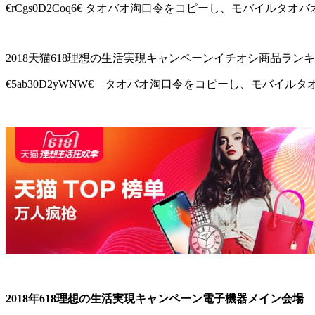
€rCgs0D2Coq6€ タオバオ淘口令をコピーし、モバイルタ
2018天猫618理想の生活実現キャンペーンイチオシ商品ランキ
€5ab30D2yWNW€ タオバオ淘口令をコピーし、モバイル
2018年618理想の生活実現キャンペーン電子機器メイン会場