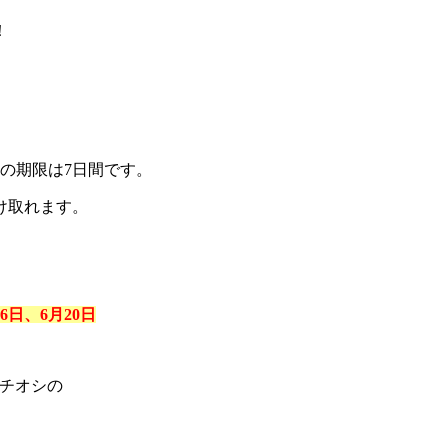
！
の期限は7日間です。
け取れます。
6日、6月20日
イチオシの