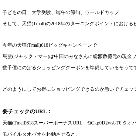
子どもの日、大学受験、端午の節句、ワールドカップ
そして、天猫(Tmall)の2018年のターニングポイントにお
今年の天猫(Tmall)618ビッグキャンペーンで
馬雲(ジャック・マー)は中国のみなさんに総額数億元の現金
数千億にのぼるショッピングクーポンを準備しているそうで
どのようにしてお得にショッピングできるのか急いでチェッ
要チェックのURL：
天猫(Tmall)618スーパーボーナスURL：€tCkp0D2wsbT€
モバイルタオバオを起動させると、