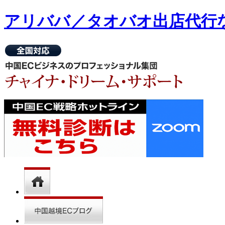
アリババ／タオバオ出店代⾏