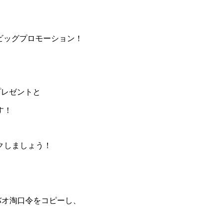
けるビッグプロモーション！
プレゼントと
す！
クしましょう！
 タオバオ淘口令をコピーし、