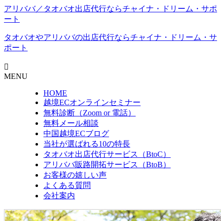
アリババ／タオバオ出店代⾏ならチャイナ・ドリーム・サポ
ート
タオバオやアリババの出店代行なら
チャイナ・ドリーム・サ
ポート
MENU
HOME
越境ECオンラインセミナー
無料診断（Zoom or 電話）
無料メール相談
中国越境ECブログ
当社が選ばれる10の特長
タオバオ出店代行サービス（BtoC）
アリババ販路開拓サービス（BtoB）
お客様の嬉しい声
よくある質問
会社案内