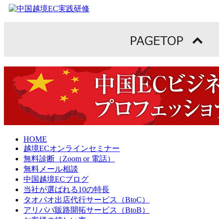
HOME
越境ECオンラインセミナー
無料診断（Zoom or 電話）
無料メール相談
中国越境ECブログ
当社が選ばれる10の特長
タオバオ出店代行サービス（BtoC）
アリババ販路開拓サービス（BtoB）