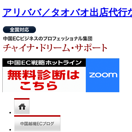
アリババ／タオバオ出店代⾏