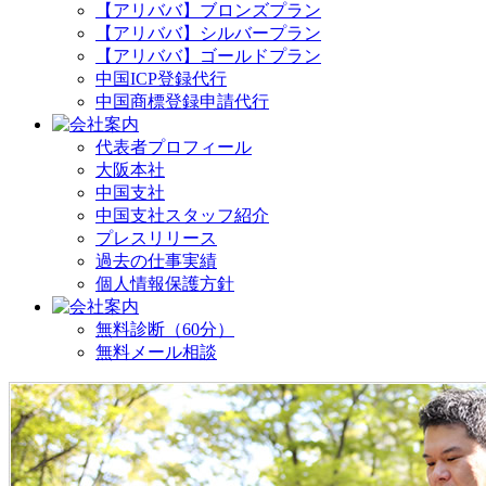
【アリババ】ブロンズプラン
【アリババ】シルバープラン
【アリババ】ゴールドプラン
中国ICP登録代行
中国商標登録申請代行
代表者プロフィール
大阪本社
中国支社
中国支社スタッフ紹介
プレスリリース
過去の仕事実績
個人情報保護方針
無料診断（60分）
無料メール相談