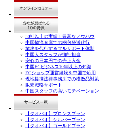
50社以上の実績！豊富なノウハウ
中国物流倉庫での梱包発送代行
業務を代行するフルサポート体制
中国人スタッフが御社担当
安心の日本円での売上入金
中国ECビジネス10年以上の知識
ECショップ運営経験を中国で応用
現地提携法律事務所での模倣品対策
販売戦略サポート
中国スタッフの高いモチベーション
【タオバオ】ブロンズプラン
【タオバオ】シルバープラン
【タオバオ】ゴールドプラン