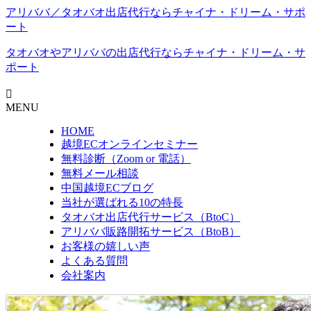
アリババ／タオバオ出店代⾏ならチャイナ・ドリーム・サポ
ート
タオバオやアリババの出店代行なら
チャイナ・ドリーム・サ
ポート
MENU
HOME
越境ECオンラインセミナー
無料診断（Zoom or 電話）
無料メール相談
中国越境ECブログ
当社が選ばれる10の特長
タオバオ出店代行サービス（BtoC）
アリババ販路開拓サービス（BtoB）
お客様の嬉しい声
よくある質問
会社案内