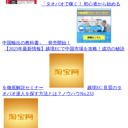
「タオバオで稼ぐ！ 初心者から始める
中国輸出の教科書」 発売開始！
【2025年最新情報】越境ECで中国市場を攻略！成功の秘訣
を徹底解説セミナー
越境EC 良質のタ
オバオ達人を探す方法とは？ノウハウNo.233