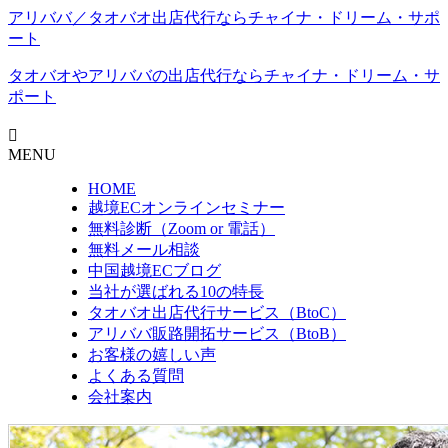
アリババ／タオバオ出店代⾏ならチャイナ・ドリーム・サポ
ート
タオバオやアリババの出店代行なら
チャイナ・ドリーム・サ
ポート
MENU
HOME
越境ECオンラインセミナー
無料診断（Zoom or 電話）
無料メール相談
中国越境ECブログ
当社が選ばれる10の特長
タオバオ出店代行サービス（BtoC）
アリババ販路開拓サービス（BtoB）
お客様の嬉しい声
よくある質問
会社案内