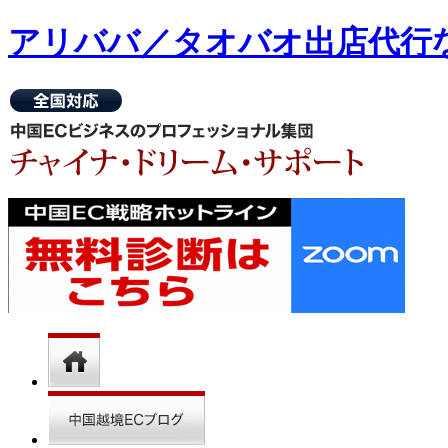
アリババ／タオバオ出店代⾏