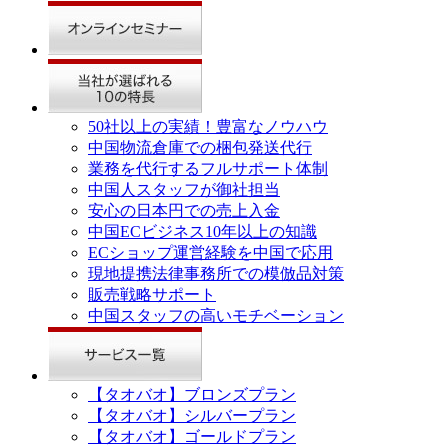
50社以上の実績！豊富なノウハウ
中国物流倉庫での梱包発送代行
業務を代行するフルサポート体制
中国人スタッフが御社担当
安心の日本円での売上入金
中国ECビジネス10年以上の知識
ECショップ運営経験を中国で応用
現地提携法律事務所での模倣品対策
販売戦略サポート
中国スタッフの高いモチベーション
【タオバオ】ブロンズプラン
【タオバオ】シルバープラン
【タオバオ】ゴールドプラン