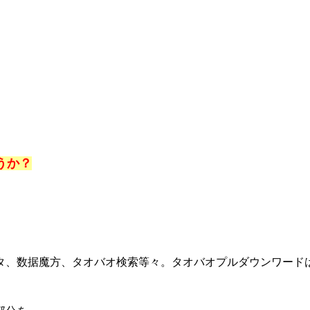
、
。
うか？
タ、数据魔方、タオバオ検索等々。タオバオプルダウンワード