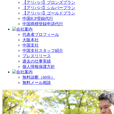
【アリババ】ブロンズプラン
【アリババ】シルバープラン
【アリババ】ゴールドプラン
中国ICP登録代行
中国商標登録申請代行
代表者プロフィール
大阪本社
中国支社
中国支社スタッフ紹介
プレスリリース
過去の仕事実績
個人情報保護方針
無料診断（60分）
無料メール相談