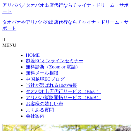
アリババ／タオバオ出店代⾏ならチャイナ・ドリーム・サポ
ート
タオバオやアリババの出店代行なら
チャイナ・ドリーム・サ
ポート
MENU
HOME
越境ECオンラインセミナー
無料診断（Zoom or 電話）
無料メール相談
中国越境ECブログ
当社が選ばれる10の特長
タオバオ出店代行サービス（BtoC）
アリババ販路開拓サービス（BtoB）
お客様の嬉しい声
よくある質問
会社案内