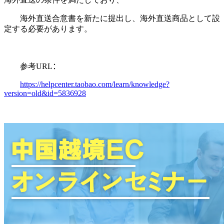
海外直送合意書を新たに提出し、海外直送商品として設
定する必要があります。
参考
URL
：
https://helpcenter.taobao.com/learn/knowledge?
version=old&id=5836928