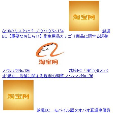
な10のミスとは？ ノウハウNo.154
越境
EC【重要なお知らせ】衛生用品カテゴリ商品に関する調整
ノウハウNo.186
越境EC「淘宝(タオバ
オ)規則」店舗に関する規則の調整 ノウハウNo.136
越境EC モバイル版タオバオ直通車優良