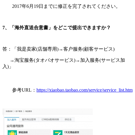
2
017
年
6
月
19
日までに修正を完了されてください。
7
、「海外直送合意書」をどこで提出できますか？
答：「我是卖家(店舗専用)→客户服务(顧客サービス)
→淘宝服务(タオバオサービス)→加入服务(サービス加
入)」
参考
URL
：
https://xiaobao.taobao.com/service/service_list.htm