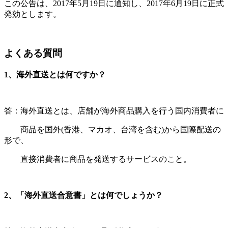
この公告は、
2017
年
5
月
19
日に通知し、
2017
年
6
月
19
日に正式
発効とします。
よくある質問
1
、海外直送とは何ですか？
答：海外直送とは、店舗が海外商品購入を行う国内消費者に
商品を国外
(
香港、マカオ、台湾を含む
)
から国際配送の
形で、
直接消費者に商品を発送するサービスのこと。
2
、「海外直送合意書」とは何でしょうか？