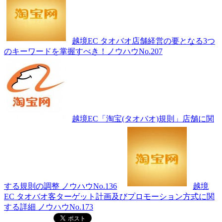
越境EC タオバオ店舗経営の要となる3つ
のキーワードを掌握すべき！ノウハウNo.207
越境EC「淘宝(タオバオ)規則」店舗に関
する規則の調整 ノウハウNo.136
越境
EC タオバオ客ターゲット計画及びプロモーション方式に関
する詳細 ノウハウNo.173