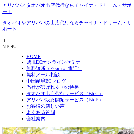
アリババ／タオバオ出店代⾏ならチャイナ・ドリーム・サポ
ート
タオバオやアリババの出店代行なら
チャイナ・ドリーム・サ
ポート
MENU
HOME
越境ECオンラインセミナー
無料診断（Zoom or 電話）
無料メール相談
中国越境ECブログ
当社が選ばれる10の特長
タオバオ出店代行サービス（BtoC）
アリババ販路開拓サービス（BtoB）
お客様の嬉しい声
よくある質問
会社案内