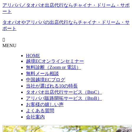
アリババ／タオバオ出店代⾏ならチャイナ・ドリーム・サポ
ート
タオバオやアリババの出店代行なら
チャイナ・ドリーム・サ
ポート
MENU
HOME
越境ECオンラインセミナー
無料診断（Zoom or 電話）
無料メール相談
中国越境ECブログ
当社が選ばれる10の特長
タオバオ出店代行サービス（BtoC）
アリババ販路開拓サービス（BtoB）
お客様の嬉しい声
よくある質問
会社案内